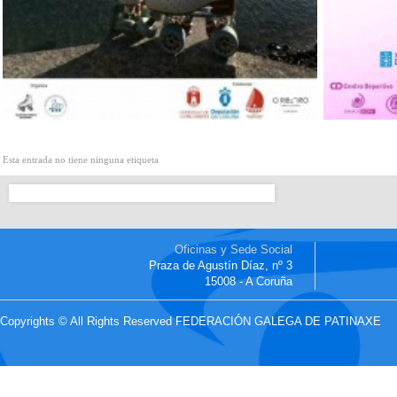
Esta entrada no tiene ninguna etiqueta
Oficinas y Sede Social
Praza de Agustín Díaz, nº 3
15008 - A Coruña
Copyrights © All Rights Reserved FEDERACIÓN GALEGA DE PATINAXE