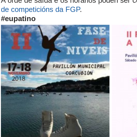
A orde de saída e os horarios poden ser 
de competicións da FGP
.
#eupatino