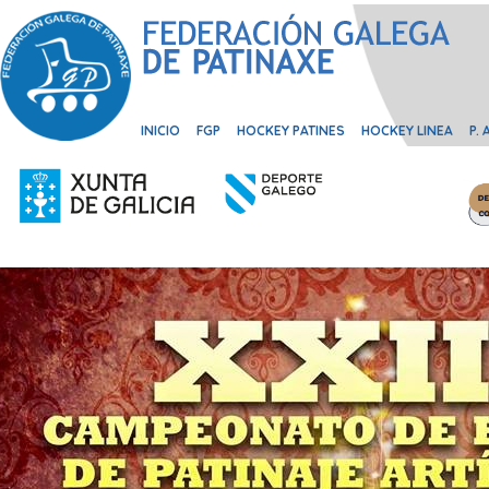
INICIO
FGP
HOCKEY PATINES
HOCKEY LINEA
P.