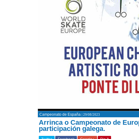
Campeonato de España
| 29/08/2023
Arrinca o Campeonato de Europ
participación galega.