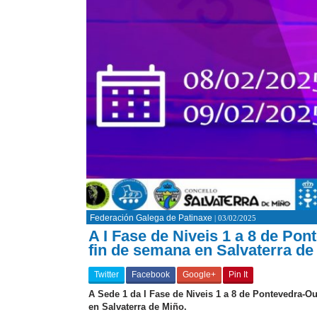
Federación Galega de Patinaxe
| 03/02/2025
A I Fase de Niveis 1 a 8 de Pon
fin de semana en Salvaterra de
Twitter
Facebook
Google+
Pin It
A Sede 1 da I Fase de Niveis 1 a 8 de Pontevedra-Ou
en Salvaterra de Miño.