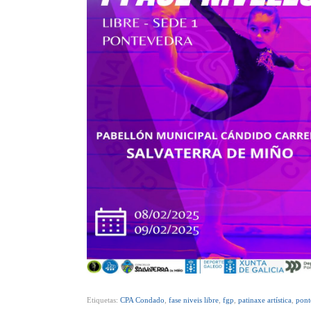
Etiquetas:
CPA Condado
,
fase niveis libre
,
fgp
,
patinaxe artística
,
pont